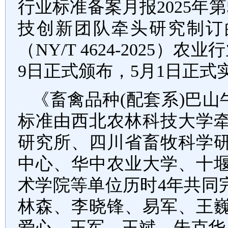
行业标准备案月报
2025
年第
技创新团队牵头研究制订
（
NY/T 4624-2025
）农业行
9
日正式颁布，
5
月
1
日正式
《畜禽品种
(
配套系
)
巴山
标准由西北农林科技大学
研究所、四川省畜牧科学
中心、华中农业大学、十
术学院等单位历时
4
年共同
林森、李晓锋、易军、王
爱心、王军、王斌、朱克华