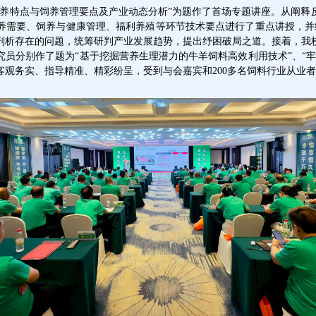
养特点与饲养管理要点及产业动态分析
”
为题作了首场专题讲座。从阐释
养需要、饲养与健康管理、福利养殖等环节技术要点进行了重点讲授，并
剖析存在的问题，统筹研判产业发展趋势，提出纾困破局之道。接着，我
究员分别作了题为
“
基于挖掘营养生理潜力的牛羊饲料高效利用技术
”
、
“
客观务实、指导精准、精彩纷呈，受到与会嘉宾和
200
多名饲料行业从业者