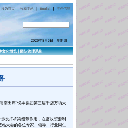
设为首页
|
收藏本站
|
English
|
主任信箱
2026年8月6日 星期四
牛文化博览
团队管理系统
务
渭南出席
“
悦丰集团第三届千店万场大
一步发挥桥梁纽带作用，在畜牧资源利
莅临大会的各位专家、领导、行业同仁