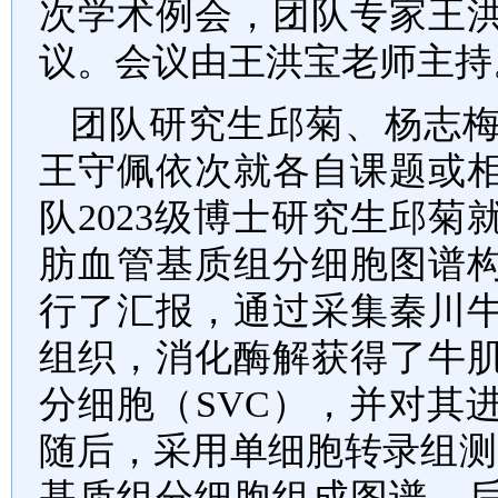
次学术例会，团队专家王
议。会议由王洪宝老师主持
团队研究生邱菊、杨志
王守佩依次就各自课题或
队
2023
级博士研究生邱菊
肪血管基质组分细胞图谱
行了汇报，通过采集秦川
组织，消化酶解获得了牛
分细胞（
SVC
），并对其
随后，采用单细胞转录组测
基质组分细胞组成图谱，