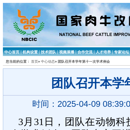
中心首页
机构设置
技术团队
视频展播
合作交流
人才培养
专家论坛
您当前的位置：
首页
»
中心动态
» 团队召开本学年第十一次学术例会
团队召开本学
时间：2025-04-09 08:3
3
月
31
日，团队在动物科