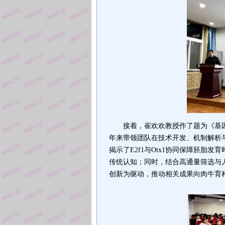
接着，
崔欢欢教授作了题为《基
年来带领团队
在技术开发、机制解析
揭示了E2f1与Otx1协同保障胚胎
传统认知；同时，结合高通量筛选与
创新为驱动，推动相关成果向
肉牛
育