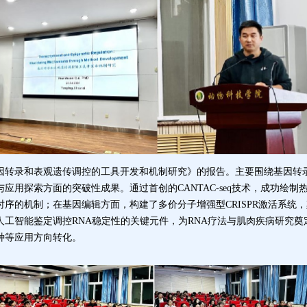
因转录和表观遗传调控的工具开发和机制研究》的报告。
主要
围绕基因转
与应用探索方面的突破性成果。
通过
首创
的
CANTAC-seq技术，成功
发育时序的机制；在基因编辑方面，构建了多价分子增强型CRISPR激活系
人工智能鉴定调控RNA稳定性的关键元件，为RNA疗法与肌肉疾病研究
种等应用方向转化。