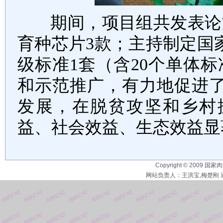
期间，项目组共
发表论
育种芯片
3
款；主持制定国
级
标
准
1
套（含
2
0
个单体标
和示范推广，有力地
促进
发展
，
在脱贫攻坚和乡村
益、社会效益、生态效益显
Copyright © 2009 国家
网站负责人：王洪宝,梅楚刚 通