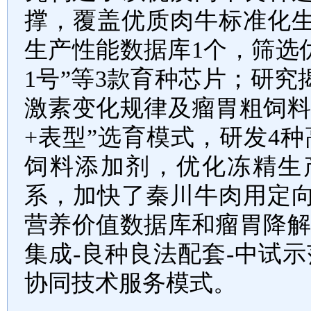
撑，覆盖优质肉牛标准化
生产性能数据库
1
个
，筛选
1
号
”
等
3
款
育种芯片；研究
激素变化规律及
瘤胃
粗饲
+
表型
”
选育模式，
研发
4
种
饲料添加剂
，
优化冻精生
系，
加快了秦川牛肉用定
营养价值数据库和瘤胃降
集成
-
良种良法配套
-
中试示
协同技术服务模式。