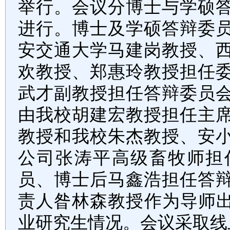
举行。会议分博士
与
学硕
进行。博士及学硕答辩委
安交通大学马建岗教授
、
欢教授、郑惠玲教授担任
武才副教授担任答辩委员
由我校胡建宏教授担任主
教授
和我校
朱杰教授
、
安
公司张涛平高级畜牧师担
员、博士后马鑫浩担任答
责人昝林森教授作为导师
业研究生情况。会议采取线