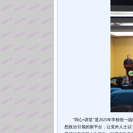
“
同心
•
讲堂
”
是
2025
年学校统一战
想政治引领的新平台，让党外人士以