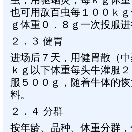
也可用敌百虫每１００ｋｇ
ｇ体重０．８ｇ一次投服进
２．３
健胃
进场后７天，用健胃散（中
ｋｇ以下体重每头牛灌服２
服５００ｇ，随着牛体的恢
料。
２．４
分群
按年龄、品种、体重分群，