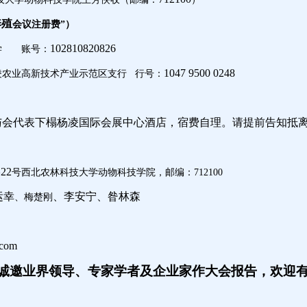
养殖
会议注册费
”
）
102810820826
学
账号：
1047 9500 0248
凌农业高新技术产业示范区支行
行号：
与会代表下榻杨凌国际会展中心酒店，宿费自理。请提前告知抵
22
路
号西北农林科技大学动物科技学院，邮编：
712100
运幸
、
李安宁、昝林森
、梅楚刚
.com
诚邀业界领导、专家学者及企业家作大会报告，
欢迎