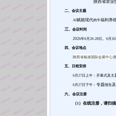
陕西省农业
二、会议主题
赋能
现代
福利养
AI
肉牛
三
、会议时间
202
。
6
年
6
月
26
-
28
日
6
月
26
四、会议地点
陕西省杨凌
国际会展中心
五、日程安排
6
月
27
日上午：开幕式及主
专题
及
6
月
27
日下午：
报告
、
六
会议注册
（
）
在线注册，请扫描
1