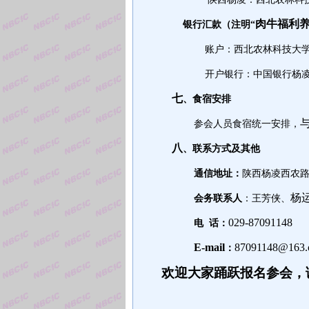
肉牛福利
银行汇款（注明
“
账户：西北农林科技大
开户银行：中国银行杨
七
、食宿安排
参会人员食宿统一安排，
八
、联系方式及其他
通信地址：
陕西杨凌西农
杨
会务联系人
：王芳侠、
029-87091148
电
话：
E-mail
87091148@163
：
欢迎大家踊跃报名参会，