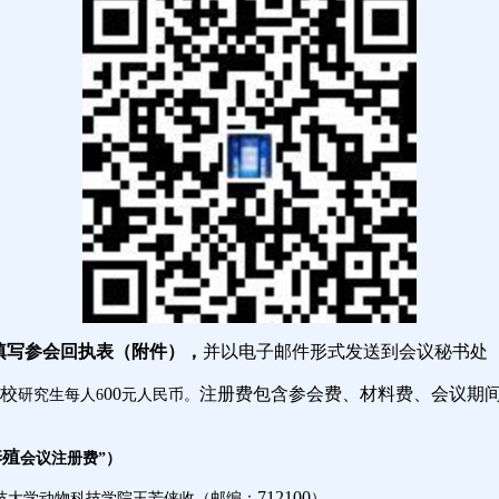
填写参会回执表（附件），
并以电子邮件形式发送到会议秘书处
校
00
注册费包含参会费、材料费、会议期
研究生每人
6
元人民币。
养殖
会议注册费
”
）
712100
技大学动物科技学院王芳侠收（邮编：
）