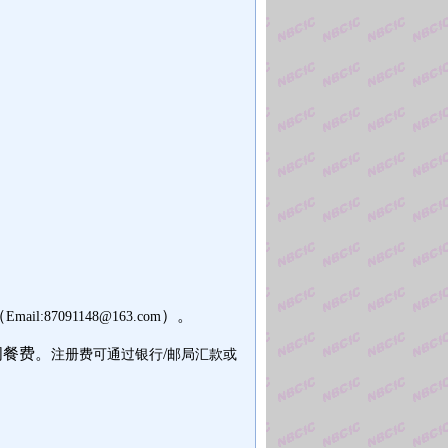
（
）。
Email:87091148@163.com
间餐费。
/
注册费可通过银行
邮
局汇款或