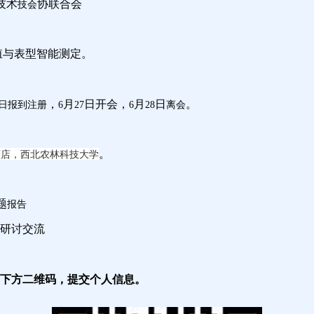
技术
协联合会
技会
殖与表型智能测定
。
，
月
日开会，
月
日
。
离会
日报到注册
6
27
6
28
。
酒店，西北农林科技大学
题
报告
研讨交流
下方二维码，提交个人信息。