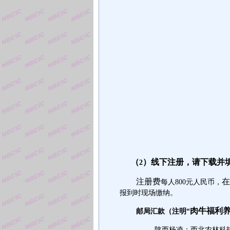
（
）线下注册，请下载并
2
注册费
在
每人
800
元人民币，
报到时现场缴纳。
肉牛福利
邮局汇款（注明
“
陕西杨凌：西北农林科