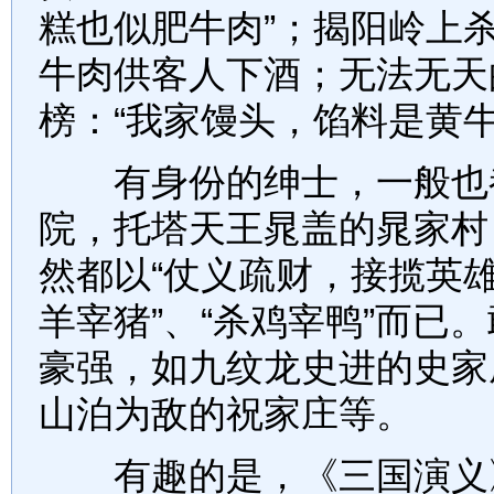
糕也似肥牛肉”；揭阳岭上
牛肉供客人下酒；无法无天
榜：“我家馒头，馅料是黄牛
有身份的绅士，一般也都
院，托塔天王晁盖的晁家村
然都以“仗义疏财，接揽英雄
羊宰猪”、“杀鸡宰鸭”而已
豪强，如九纹龙史进的史家
山泊为敌的祝家庄等。
有趣的是，《三国演义》