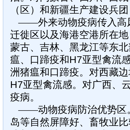
（区）和新疆生产建设兵团
——外来动物疫病传入高
迁徙区以及海港空港所在地
蒙古、吉林、黑龙江等东北
瘟、口蹄疫和
H7
亚型禽流
洲猪瘟和口蹄疫。对西藏边
H7
亚型禽流感。对广西、
疫病。
——动物疫病防治优势区
岛等自然屏障好、畜牧业比