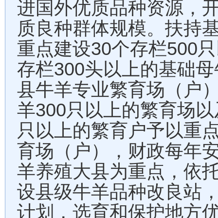
进国外优质品种资源，
质良种群体规模。扶持
30
500
重点建设
个存栏
只
300
存栏
头以上的基础母
县牛羊专业繁育场（户
300
羊
只以上的繁育场以
只以上的繁育户予以重
育场（户），财政每年
羊养殖大县为重点，依
设县级牛羊品种改良站
计划，选育和保护地方