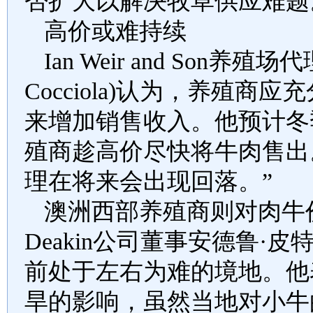
否扩大以解决牧草供应难题
高价或难持续
Ian Weir and Son
养殖场代
Cocciola)
认为，养殖商应充
来增加销售收入。他预计冬
殖商趁高价尽快将牛肉售出
理在将来会出现回落。
”
澳洲西部养殖商则对肉牛
Deakin
公司董事安德鲁
·
皮
前处于左右为难的境地。他
旱的影响，虽然当地对小牛