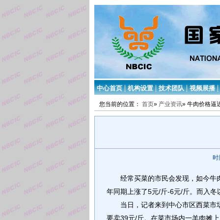
中心首页
机构设置
技术团队
视频展播
您当前的位置：
首页
»
产业资讯
» 牛肉价格逼近
时
经常买菜的市民会发现，如今牛
5
/
-6
/
年同期上涨了
元
斤
元
斤。而入冬
当日，记者来到中心市区西菜市
39
/
要卖
元
斤。在菜市场内一羊肉摊上