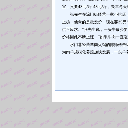
43
/
-45
/
宜，只要
元
斤
元
斤，去年冬天
张先生在涂门街经营一家小吃店
35
/
上扬，他拿的是批发价，现在要
元
供不应求。”张先生说，一头牛最少
价格因此不断上涨，“如果牛肉一直涨
水门巷经营羊肉火锅的陈师傅告
为肉羊规模化养殖加快发展，一头羊