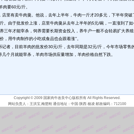
60
/
羊肉要
元
斤。
20
，店里有卖牛肉羹。他说，去年上半年，牛肉一斤才
多元，下半年突破
5
/
斤。由于批发价上涨，店里牛肉羹从去年上半年的
元
碗，一直涨到了如
要养三年才能宰杀，饲养需要长期资金投入，养牛户一般不会轻易扩大养
价，用牛肉制作的小吃或食品也会跟着涨”。
30
/
32
/
诉记者，目前羊肉的批发价
元
斤，去年同期是
元
斤，今年市场零售
养几个月就能宰杀，羊肉市场供应量增加，羊肉价格自然下跌。
Copyright © 2009 国家肉牛改良中心版权所有 All Rights Reserved.
网站负责人：王洪宝,梅楚刚 通信地址：中国·陕西·杨凌 邮政编码：712100