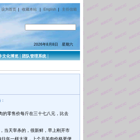
设为首页
|
收藏本站
|
English
|
主任信箱
2026年8月8日 星期六
牛文化博览
团队管理系统
击：
肉的零售价每斤在三十七八元，比去
，当天宰杀的，很新鲜，早上刚开市
像往年一样大涨，上个月羊肉价格更便