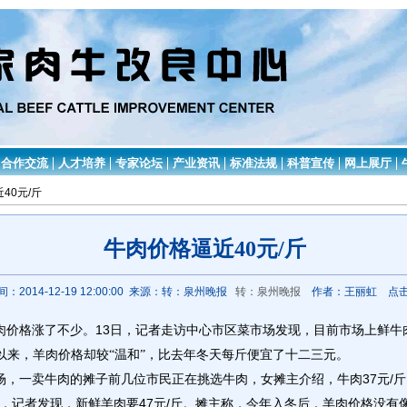
合作交流
人才培养
专家论坛
产业资讯
标准法规
科普宣传
网上展厅
40元/斤
牛肉价格逼近40元/斤
间：2014-12-19 12:00:00 来源：转：泉州晚报
转：泉州晚报
作者：王丽虹 点
13
肉价格涨了不少。
日，记者走访中心市区菜市场发现，目前市场上鲜牛
以来，羊肉价格却较“温和”，比去年冬天每斤便宜了十二三元。
37
/
场，一卖牛肉的摊子前几位市民正在挑选牛肉，女摊主介绍，牛肉
元
斤
47
/
，记者发现，新鲜羊肉要
元
斤。摊主称，今年入冬后，羊肉价格没有